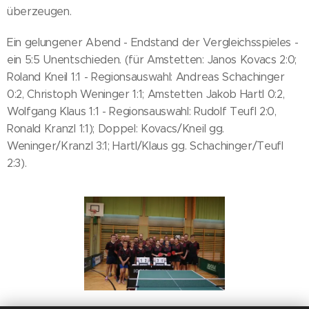
überzeugen.
Ein gelungener Abend - Endstand der Vergleichsspieles -
ein 5:5 Unentschieden. (für Amstetten: Janos Kovacs 2:0;
Roland Kneil 1:1 - Regionsauswahl: Andreas Schachinger
0:2, Christoph Weninger 1:1; Amstetten Jakob Hartl 0:2,
Wolfgang Klaus 1:1 - Regionsauswahl: Rudolf Teufl 2:0,
Ronald Kranzl 1:1); Doppel: Kovacs/Kneil gg.
Weninger/Kranzl 3:1; Hartl/Klaus gg. Schachinger/Teufl
2:3).