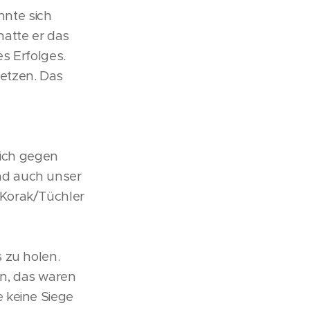
onnte sich
atte er das
es Erfolges.
setzen. Das
sich gegen
nd auch unser
 Korak/Tüchler
 zu holen.
n, das waren
 keine Siege