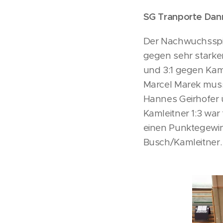
SG Tranporte Dann
Der Nachwuchsspi
gegen sehr starken
und 3:1 gegen Kam
Marcel Marek muss
Hannes Geirhofer ü
Kamleitner 1:3 war
einen Punktegewin
Busch/Kamleitner.