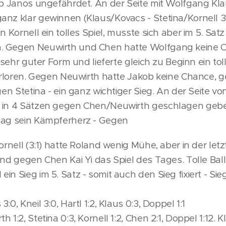
eb Janos ungefährdet. An der Seite mit Wolfgang Kl
anz klar gewinnen (Klaus/Kovacs - Stetina/Kornell 3
n Kornell ein tolles Spiel, musste sich aber im 5. Sa
. Gegen Neuwirth und Chen hatte Wolfgang keine 
n sehr guter Form und lieferte gleich zu Beginn ein to
 verloren. Gegen Neuwirth hatte Jakob keine Chance,
gen Stetina - ein ganz wichtiger Sieg. An der Seite vo
 in 4 Sätzen gegen Chen/Neuwirth geschlagen gebe
Tag sein Kämpferherz - Gegen
ornell (3:1) hatte Roland wenig Mühe, aber in der letz
and gegen Chen Kai Yi das Spiel des Tages. Tolle Ba
n Sieg im 5. Satz - somit auch den Sieg fixiert - Sie
0, Kneil 3:0, Hartl 1:2, Klaus 0:3, Doppel 1:1
 1:2, Stetina 0:3, Kornell 1:2, Chen 2:1, Doppel 1:12.