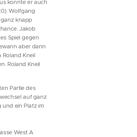
aus konnte er auch
:0). Wolfgang
tz ganz knapp
Chance. Jakob
lles Spiel gegen
 gewann aber dann
n Roland Kneil
n. Roland Kneil
ten Partie des
llwechsel auf ganz
g und ein Platz im
 Klasse West A