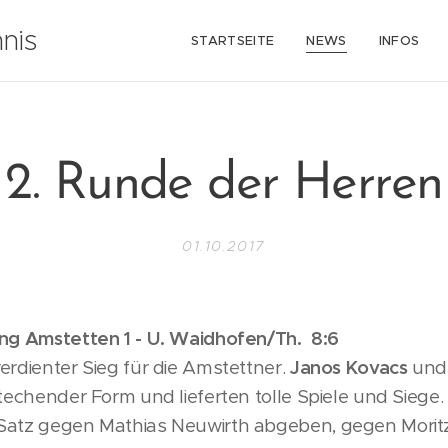
nis
STARTSEITE
NEWS
INFOS
2. Runde der Herren
01.10.2017
ing Amstetten 1 - U. Waidhofen/Th. 8:6
erdienter Sieg für die Amstettner.
Janos Kovacs
un
stechender Form und lieferten tolle Spiele und Siege
Satz gegen Mathias Neuwirth abgeben, gegen Moritz