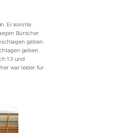
in. Er konnte
 gegen Bürscher
geschlagen geben.
schlagen geben.
ch 1:3 und
her war leider für