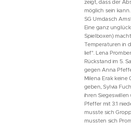
zeigt, dass der Ab
möglich sein kann
SG Umdasch Amstet
Eine ganz unglückl
Spielboxen) machte
Temperaturen in d
lief". Lena Prombe
Rückstand im 5. S
gegen Anna Pfeffe
Milena Erak keine
geben, Sylvia Fuch
ihren Siegeswille
Pfeffer mit 3:1 nie
musste sich Gropp
mussten sich Pro