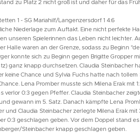
stand zu Platz 2 nicht groß ist und daher für das Frü
.
ten 1 - SG Mariahilf/Langenzersdorf 1 4:6
iche Niederlage zum Auftakt. Eine nicht perfekte Hal
n unseren Spielerinnen das Leben nicht leichter. A
er Halle waren an der Grenze, sodass zu Beginn "de
rger konnte sich zu Beginn gegen Brigitte Gropper mit
atz) ganz knapp durchsetzen. Claudia Steinbacher ha
r keine Chance und Sylvia Fuchs hatte nach tollem
 Chance. Lena Promber musste sich Milena Erak mit 1
s verlor 0:3 gegen Pfeffer. Claudia Steinbacher zei
n und gewann im 5. Satz. Danach kämpfte Lena Pro
der und Claudia Steinbacher zerlegte Milena Erak mit 
er 0:3 geschlagen geben. Vor dem Doppel stand es 4
mberger/Steinbacher knapp geschlagen geben.