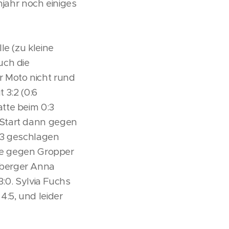
hjahr noch einiges
le (zu kleine
uch die
r Moto nicht rund
 3:2 (0:6
tte beim 0:3
 Start dann gegen
:3 geschlagen
gte gegen Gropper
mberger Anna
3:0. Sylvia Fuchs
:5, und leider